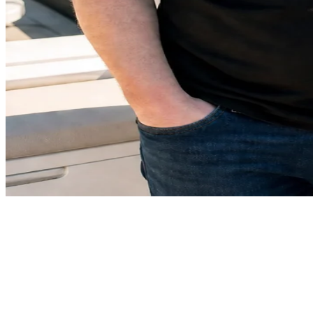
“BootsschuleX hat mich überzeugt - die Videomodule sind top, die
App macht Lernen unterwegs möglich, und der Exklusiv-Deal ist
preislich hervorragend. Klare Empfehlung!”
- Joey Kelly
Exklusiv-Deal