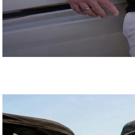
“Ich war oft genug am Limit - auf dem Wasser zählt für mich
Freiheit. Mit BootsschuleX geht der Schein easy: online lernen,
Praxis in der Nähe. Klare Empfehlung!”
- OttoBulletProof