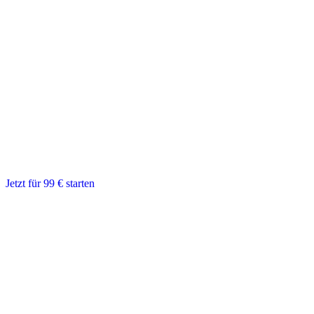
SBF See & Binnen - Theorie-Komplettpaket
€99
€239
- €140
Einmalzahlung · Sofort Zugang · Praxis & Extras individuell
dazubuchbar
Alle Lernvideos (40+)
Prüfungstrainer mit allen Fragen
Intelligenter Lernmodus
Knotentrainer
Bestehensgarantie
Standortgarantie
Jetzt für 99 € starten