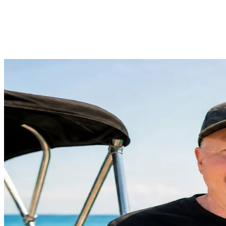
“Ich war oft genug am Limit - auf dem Wasser zählt für mich
Freiheit. Mit BootsschuleX geht der Schein easy: online lernen,
Praxis in der Nähe. Klare Empfehlung!”
- OttoBulletProof