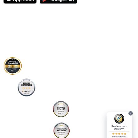
Bootsführerschein
Übersicht
SBF-See
SBF-Binnen
Standorte
Preise
Österreich
Schweiz
Knoten
Informationen
FAQ
Kundenstimmen
Blog
Gruppenangebot
Verschenken
Bestehensgarantie
Geld-zurück Garantie
Auszeichnungen
Joey
Kelly
Unternehmen
Das Team
Story und Mission
Kontakt
Service Champion
F.A.Z. Institut
bootsschulex.de/disq-
sc-faz/
Service Champion
DISQTrust
×
bootsschulex.de/disq-sc/
Business Champion
DISQTrust
Käuferschutz
inklusive
★★★★★
Hervorragend