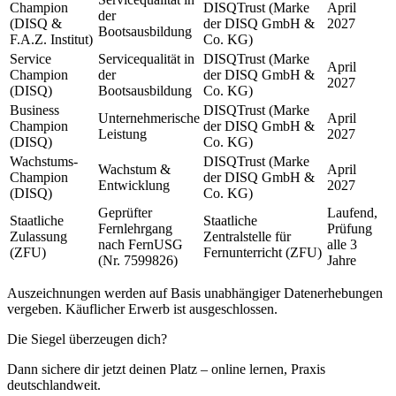
Champion
DISQTrust (Marke
April
der
(DISQ &
der DISQ GmbH &
2027
Bootsausbildung
F.A.Z. Institut)
Co. KG)
Service
Servicequalität in
DISQTrust (Marke
April
Champion
der
der DISQ GmbH &
2027
(DISQ)
Bootsausbildung
Co. KG)
Business
DISQTrust (Marke
Unternehmerische
April
Champion
der DISQ GmbH &
Leistung
2027
(DISQ)
Co. KG)
Wachstums-
DISQTrust (Marke
Wachstum &
April
Champion
der DISQ GmbH &
Entwicklung
2027
(DISQ)
Co. KG)
Geprüfter
Laufend,
Staatliche
Staatliche
Fernlehrgang
Prüfung
Zulassung
Zentralstelle für
nach FernUSG
alle 3
(ZFU)
Fernunterricht (ZFU)
(Nr. 7599826)
Jahre
Auszeichnungen werden auf Basis unabhängiger Datenerhebungen
vergeben. Käuflicher Erwerb ist ausgeschlossen.
Die Siegel überzeugen dich?
Dann sichere dir jetzt deinen Platz – online lernen, Praxis
deutschlandweit.