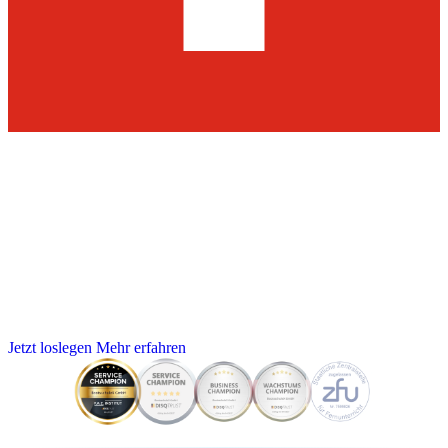
Bootsführerschein für die
Schweizer
Spare über 75% gegenüber dem Schweizer Bootsschein!
Mach deinen Sportbootführerschein See & Binnen online bei
BootsschuleX - mit Praxisstandorten am Bodensee, in Konstanz und
Freiburg, nur wenige Minuten von der Schweizer Grenze.
Jetzt loslegen
Mehr erfahren
Service Champion
DISQTrust
bootsschulex.de/disq-sc/