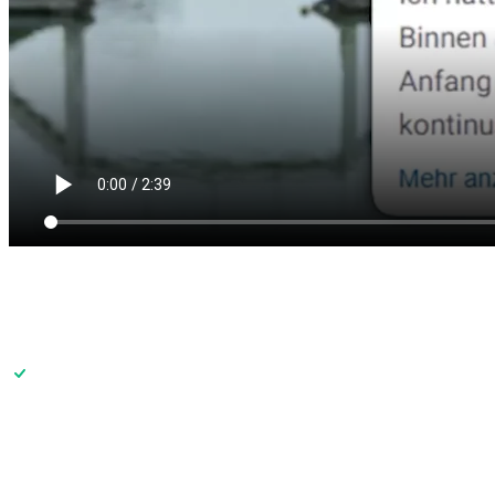
Transparenz
Warum ist BootsschuleX so günstig?
Effiziente Online-Struktur
Kein teures Schulgebäude, kein Overhead. Du lernst digital, wir
geben die Ersparnis weiter.