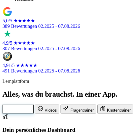
5,0/5
★★★★★
389 Bewertungen
02.2025 - 07.08.2026
4,9/5
★★★★★
307 Bewertungen
02.2025 - 07.08.2026
4,91/5
★★★★★
491 Bewertungen
02.2025 - 07.08.2026
Lernplattform
Alles, was du brauchst. In einer App.
Dashboard
Videos
Fragentrainer
Knotentrainer
Dein persönliches Dashboard
Über 40 Lernvideos