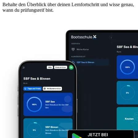
Behalte den Überblick über deinen Lernfortschritt und wisse genau,
Alle Themen für die Theorieprüfung, verständlich erklärt und
wann du prüfungsreif bist.
unterhaltsam aufbereitet.