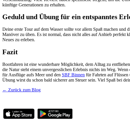
künftige Generationen zu erhalten.
Geduld und Übung für ein entspanntes Erl
Deine erste Tour auf dem Wasser sollte vor allem Spaß machen und d
Manöver zu üben. Es ist normal, dass nicht alles auf Anhieb perfekt 
Neues zu erleben.
Fazit
Bootfahren ist eine wunderbare Möglichkeit, dem Alltag zu entfliehe
die Natur steht einem unvergesslichen Erlebnis nichts im Weg. Wenn
für Ausflüge aufs Meer und den
SBF Binnen
für Fahrten auf Flüssen
Übung wirst du schon bald sicherer am Steuer sein. Viel Spaß bei de
←
Zurück zum Blog
BootsschuleX
Deutschlands digitale Bootsfahrschule. Online lernen, deutschlandwe
Bootsführerschein
Übersicht
SBF-See
SBF-Binnen
Standorte
Preise
Österreich
Schwei