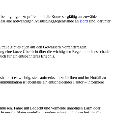
erbedingungen zu prüfen und die Route sorgfältig auszuwählen.
, dass alle notwendigen Ausrüstungsgegenstände an
Bord
sind, darunter
Straße gibt es auch auf den Gewässern Vorfahrtsregeln,
g eine kurze Übersicht über die wichtigsten Regeln, doch es schadet
uch für ein entspannteres Erlebnis.
alb ist es wichtig, stets aufmerksam zu bleiben und im Notfall zu
mmunikation ist ebenfalls ein entscheidender Faktor – informiere
en müssen. Fahre mit Bedacht und vermeide unnötigen Lärm oder
t nur die Natur genießen, sondern trägst auch dazu bei, sie für