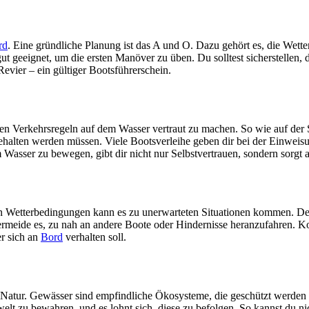
rd
. Eine gründliche Planung ist das A und O. Dazu gehört es, die Wett
t geeignet, um die ersten Manöver zu üben. Du solltest sicherstellen
Revier – ein gültiger Bootsführerschein.
den Verkehrsregeln auf dem Wasser vertraut zu machen. So wie auf der 
alten werden müssen. Viele Bootsverleihe geben dir bei der Einweisun
m Wasser zu bewegen, gibt dir nicht nur Selbstvertrauen, sondern sorgt a
en Wetterbedingungen kann es zu unerwarteten Situationen kommen. Desh
ermeide es, zu nah an andere Boote oder Hindernisse heranzufahren. Ko
er sich an
Bord
verhalten soll.
 der Natur. Gewässer sind empfindliche Ökosysteme, die geschützt werd
 zu bewahren, und es lohnt sich, diese zu befolgen. So kannst du nich