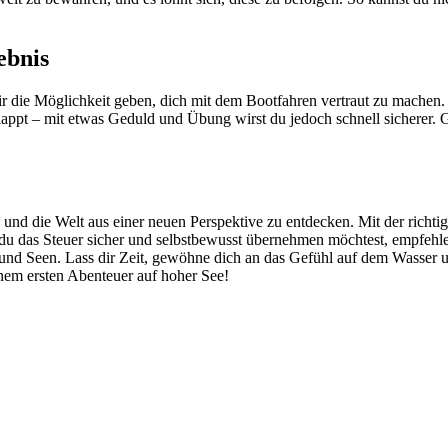
ebnis
ir die Möglichkeit geben, dich mit dem Bootfahren vertraut zu machen
klappt – mit etwas Geduld und Übung wirst du jedoch schnell sicherer.
n und die Welt aus einer neuen Perspektive zu entdecken. Mit der rich
 du das Steuer sicher und selbstbewusst übernehmen möchtest, empfehl
 und Seen. Lass dir Zeit, gewöhne dich an das Gefühl auf dem Wasser 
inem ersten Abenteuer auf hoher See!
it Praxis machen, Prüfung bestehen.
z
Knoten