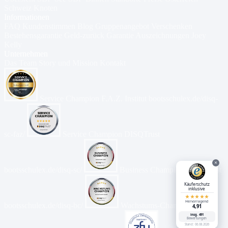
Schweiz
Knoten
Informationen
FAQ
Kundenstimmen
Blog
Gruppenangebot
Verschenken
Bestehensgarantie
Geld-zurück Garantie
Auszeichnungen
Joey
Kelly
Unternehmen
Das Team
Story und Mission
Kontakt
Service Champion
F.A.Z. Institut
bootsschulex.de/disq-
sc-faz/
Service Champion
DISQTrust
×
bootsschulex.de/disq-sc/
Business Champion
DISQTrust
Käuferschutz
inklusive
★★★★★
Hervorragend
bootsschulex.de/disq-bc/
Wachstums-Champion
4,91
insg. 491
Bewertungen
Stand: 06.08.2026