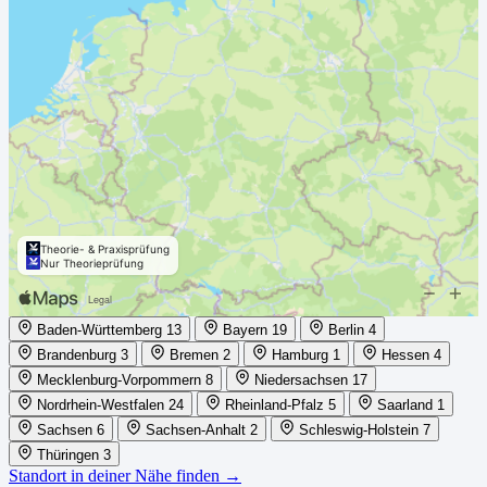
Theorie- & Praxisprüfung
Nur Theorieprüfung
Baden-Württemberg
13
Bayern
19
Berlin
4
Brandenburg
3
Bremen
2
Hamburg
1
Hessen
4
Mecklenburg-Vorpommern
8
Niedersachsen
17
Nordrhein-Westfalen
24
Rheinland-Pfalz
5
Saarland
1
Sachsen
6
Sachsen-Anhalt
2
Schleswig-Holstein
7
Thüringen
3
Standort in deiner Nähe finden →