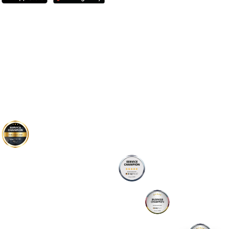
Bootsführerschein
Übersicht
SBF-See
SBF-Binnen
Standorte
Preise
Österreich
Schweiz
Knoten
Informationen
FAQ
Kundenstimmen
Blog
Gruppenangebot
Verschenken
Bestehensgarantie
Geld-zurück Garantie
Auszeichnungen
Joey Kelly
Unternehmen
Das Team
Story und Mission
Kontakt
Service Champion
F.A.Z. Institut
bootsschulex.de/disq-sc-faz/
Service Champion
DISQTrust
bootsschulex.de/disq-sc/
Business