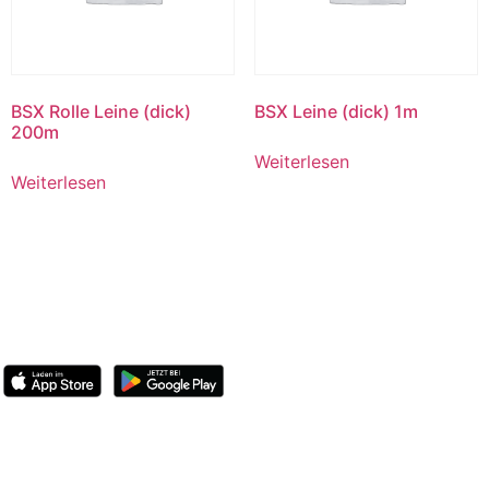
BSX Rolle Leine (dick)
BSX Leine (dick) 1m
200m
Weiterlesen
Weiterlesen
BootsschuleX
Deutschlands digitale Bootsfahrschule. Online lernen,
deutschlandweit Praxis machen, Prüfung bestehen.
Bootsführerschein
Übersicht
SBF-See
SBF-Binnen
Standorte
Preise
Österreich
Schweiz
Knoten