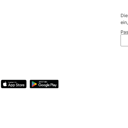
Die
ein
Pas
BootsschuleX
Deutschlands digitale Bootsfahrschule. Online lernen, deu
Bootsführerschein
Übersicht
SBF-See
SBF-Binnen
Standorte
Preise
Österreic
Informationen
FAQ
Kundenstimmen
Blog
Gruppenangebot
Verschenken
B
Unternehmen