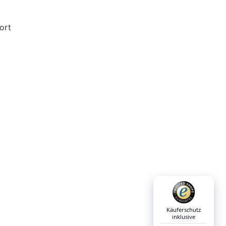
ort
y Kelly
Käuferschutz
inklusive