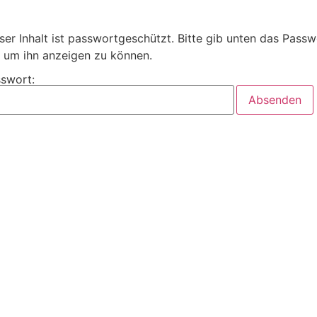
ser Inhalt ist passwortgeschützt. Bitte gib unten das Passw
, um ihn anzeigen zu können.
swort:
tschlandweit Praxis machen, Prüfung bestehen.
h
Schweiz
Knoten
estehensgarantie
Geld-zurück Garantie
Auszeichnungen
Joe