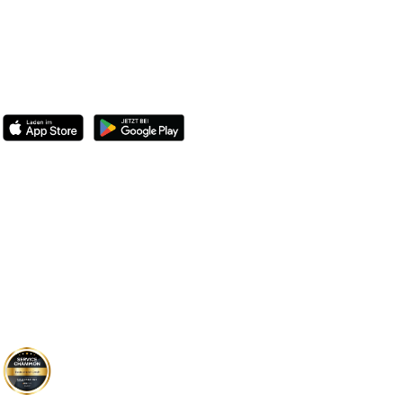
BootsschuleX
Deutschlands digitale Bootsfahrschule. Online lernen,
deutschlandweit Praxis machen, Prüfung bestehen.
Bootsführerschein
Übersicht
SBF-See
SBF-Binnen
Standorte
Preise
Österreich
Schweiz
Knoten
Informationen
FAQ
Kundenstimmen
Blog
Gruppenangebot
Verschenken
Bestehensgarantie
Geld-zurück Garantie
Auszeichnungen
Joey Kelly
Unternehmen
Das Team
Story und Mission
Kontakt
Service Champion
F.A.Z. Institut