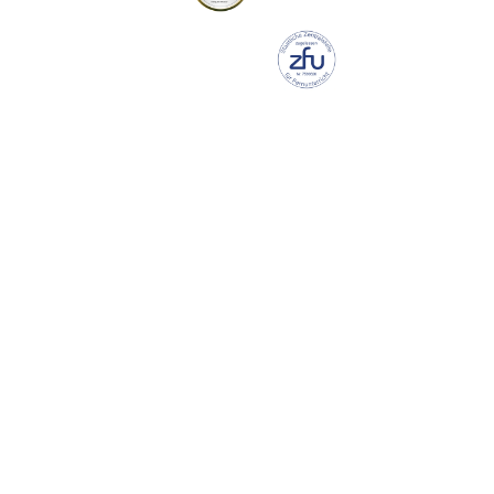
bootsschulex.de/disq-bc/
Wachstums-Champion
DISQTrust
bootsschulex.de/disq-wc/
Staatlich
zugelassener Fernunterricht
ZFU
bootsschulex.de/zfu/
© 2025-2026 BootsschuleX GmbH · Alle Rechte vorbehalten.
Impressum
Datenschutz
AGB
Widerruf