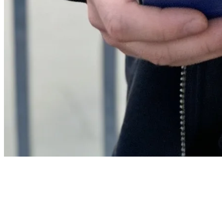
Willkommensbox inklusive
Kursdreieck, Zirkel, Seekarten, Tampen, Klampe - alles per Post zu
dir.
Fragen? Wir helfen gerne -