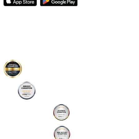
Bootsführerschein
Übersicht
SBF-See
SBF-Binnen
Standorte
Preise
Österreich
Schweiz
Knoten
Informationen
FAQ
Kundenstimmen
Blog
Gruppenangebot
Verschenken
Bestehensgarantie
Geld-zurück Garantie
Auszeichnungen
Joey
Kelly
Unternehmen
Das Team
Story und Mission
Kontakt
Service Champion
F.A.Z. Institut
bootsschulex.de/disq-
sc-faz/
Service Champion
DISQTrust
bootsschulex.de/disq-sc/
Business Champion
DISQTrust