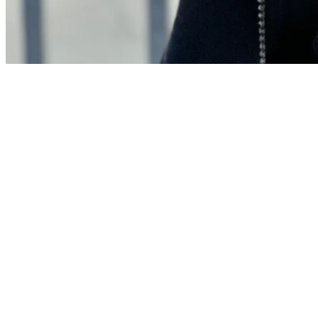
Willkommensbox inklusive
Kursdreieck, Zirkel, Seekarten, Tampen, Klampe - alles per Post zu
dir.
Pfingst-Sale
Dein Fundament