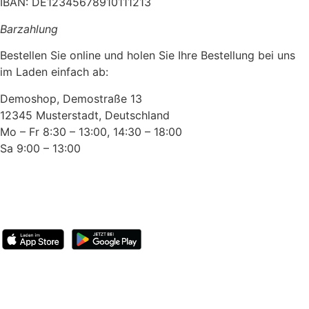
IBAN: DE12345678910111213
Barzahlung
Bestellen Sie online und holen Sie Ihre Bestellung bei uns
im Laden einfach ab:
Demoshop, Demostraße 13
12345 Musterstadt, Deutschland
Mo – Fr 8:30 – 13:00, 14:30 – 18:00
Sa 9:00 – 13:00
BootsschuleX
Deutschlands digitale Bootsfahrschule. Online lernen,
deutschlandweit Praxis machen, Prüfung bestehen.
Bootsführerschein
Übersicht
SBF-See
SBF-Binnen
Standorte
Preise
Österreich
Schweiz
Knoten